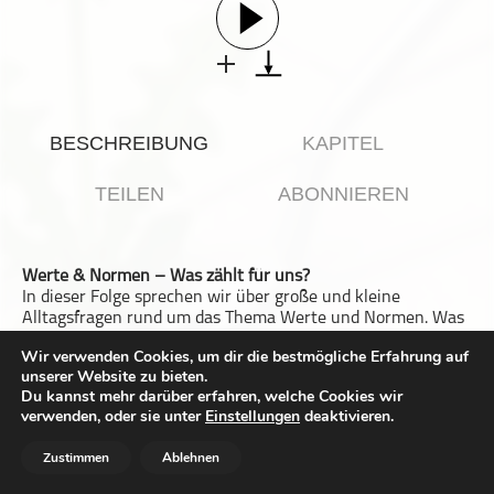
Gesellschaft & Kultur
Gesundheit & Fitness
Haustiere
Heim & Garten
BESCHREIBUNG
KAPITEL
Hobbys & Interessen
Immobilien
TEILEN
ABONNIEREN
Karriere
Kinder & Familie
Werte & Normen – Was zählt für uns?
Kunst & Unterhaltung
In dieser Folge sprechen wir über große und kleine
Musik
Alltagsfragen rund um das Thema Werte und Normen. Was
ist uns persönlich wichtig – und was möchten wir an
Nachrichten
Wir verwenden Cookies, um dir die bestmögliche Erfahrung auf
andere weitergeben?
unserer Website zu bieten.
Dabei geht es um Situationen, die wir alle kennen: Jemand
Persönliche Finanzen
Du kannst mehr darüber erfahren, welche Cookies wir
drängelt sich an der Supermarktkasse vor. Ist es besser,
Politik & Regierung
verwenden, oder sie unter
Einstellungen
deaktivieren.
etwas zu sagen oder es zu ignorieren? Oder: Welche
Tischmanieren sind heute eigentlich noch zeitgemäß – und
Recht, Regierung & Politik
Zustimmen
Ablehnen
woher kommen sie überhaupt?
Reisen
Wir werfen auch einen Blick auf den Begriff „Wertsachen“: