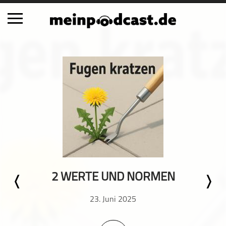
Schließen
Alle Podcasts
Automobil
Bildung
Business
Comedy
Essen & Trinken
Familie & Elternschaft
2 WERTE UND NORMEN
Fiktion
Freizeit
23. Juni 2025
Geschichte
Gesellschaft