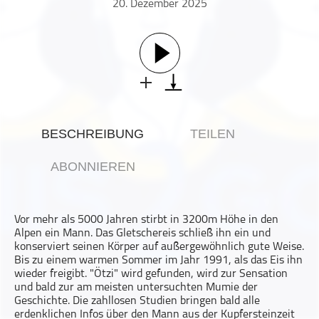
20. Dezember 2025
Gesellschaft & Kultur
Gesundheit & Fitness
Haustiere
Heim & Garten
Hobbys & Interessen
Immobilien
BESCHREIBUNG
TEILEN
Karriere
Kinder & Familie
ABONNIEREN
Kunst & Unterhaltung
Musik
Vor mehr als 5000 Jahren stirbt in 3200m Höhe in den
Nachrichten
Alpen ein Mann. Das Gletschereis schließ ihn ein und
Persönliche Finanzen
konserviert seinen Körper auf außergewöhnlich gute Weise.
Bis zu einem warmen Sommer im Jahr 1991, als das Eis ihn
Politik & Regierung
wieder freigibt. "Ötzi" wird gefunden, wird zur Sensation
und bald zur am meisten untersuchten Mumie der
Recht, Regierung & Politik
Geschichte. Die zahllosen Studien bringen bald alle
Reisen
erdenklichen Infos über den Mann aus der Kupfersteinzeit