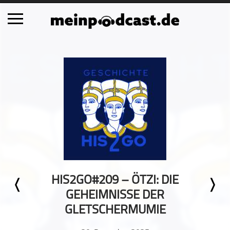
Schließen
Alle Podcasts
Automobil
Bildung
Business
Comedy
Essen & Trinken
Familie & Elternschaft
HIS2GO#209 – ÖTZI: DIE
Fiktion
GEHEIMNISSE DER
Freizeit
GLETSCHERMUMIE
Geschichte
Gesellschaft