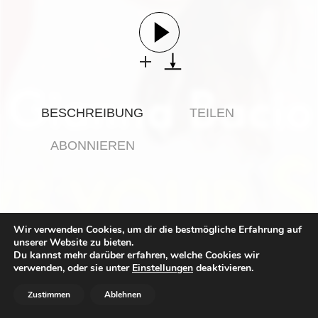
Gesellschaft & Kultur
Gesundheit & Fitness
Haustiere
Heim & Garten
Hobbys & Interessen
BESCHREIBUNG
TEILEN
Immobilien
Karriere
ABONNIEREN
Kinder & Familie
Kunst & Unterhaltung
Musik
Nachrichten
Wir verwenden Cookies, um dir die bestmögliche Erfahrung auf
unserer Website zu bieten.
Persönliche Finanzen
Du kannst mehr darüber erfahren, welche Cookies wir
Politik & Regierung
verwenden, oder sie unter
Einstellungen
deaktivieren.
Recht, Regierung & Politik
Zustimmen
Ablehnen
Reisen