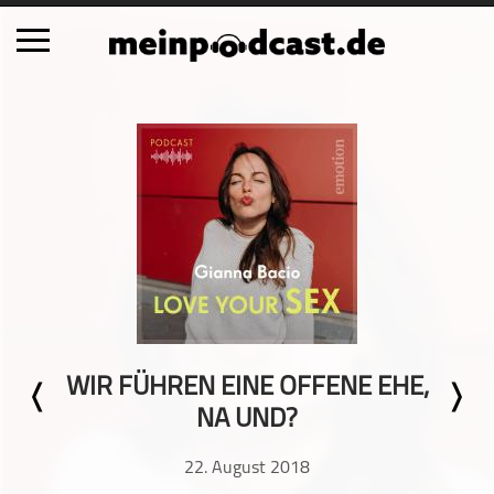
Schließen
Alle Podcasts
Automobil
Bildung
Business
Comedy
Essen & Trinken
Familie & Elternschaft
WIR FÜHREN EINE OFFENE EHE,
Fiktion
NA UND?
Freizeit
Geschichte
22. August 2018
Gesellschaft