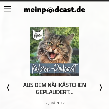
Schließen
Alle Podcasts
Automobil
Bildung
Business
Comedy
Essen & Trinken
Familie & Elternschaft
AUS DEM NÄHKÄSTCHEN
Fiktion
GEPLAUDERT…
Freizeit
Geschichte
6. Juni 2017
Gesellschaft