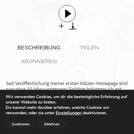
Gesellschaft & Kultur
Gesundheit & Fitness
Haustiere
Heim & Garten
Hobbys & Interessen
BESCHREIBUNG
TEILEN
Immobilien
Karriere
ABONNIEREN
Kinder & Familie
Kunst & Unterhaltung
Seit Veröffentlichung meiner ersten Katzen-Homepage sind
Musik
nun etwa 10 Jahre vergangen. Seitdem bekomme ich mit
Nachrichten
steigender Tendenz regelmäßig Anfragen von
Wir verwenden Cookies, um dir die bestmögliche Erfahrung auf
Katzenhaltern, die ich von Herzen gerne beantworte.
unserer Website zu bieten.
Persönliche Finanzen
Meistens jedenfalls, denn es gibt auch wirklich spezielle
Du kannst mehr darüber erfahren, welche Cookies wir
Fälle, von denen ich euch in dieser Folge mit einem
Politik & Regierung
verwenden, oder sie unter
Einstellungen
deaktivieren.
Augenzwinkern berichte.
Recht, Regierung & Politik
Zustimmen
Ablehnen
Dieser Podcast wird vermarktet von der Podcastbude.
Reisen