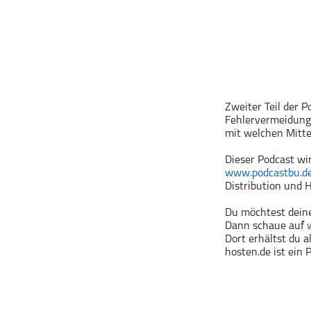
Geschichte
Gesellschaft
Gesellschaft & Kultur
Gesundheit & Fitness
Haustiere
Zweiter Teil der 
Heim & Garten
Fehlervermeidung
Hobbys & Interessen
mit welchen Mitte
Immobilien
Dieser Podcast wi
Karriere
www.podcastbu.d
Distribution und H
Kinder & Familie
Kunst & Unterhaltung
Du möchtest deine
Dann schaue auf
Musik
Dort erhältst du 
hosten.de ist ein
Nachrichten
Persönliche Finanzen
Politik & Regierung