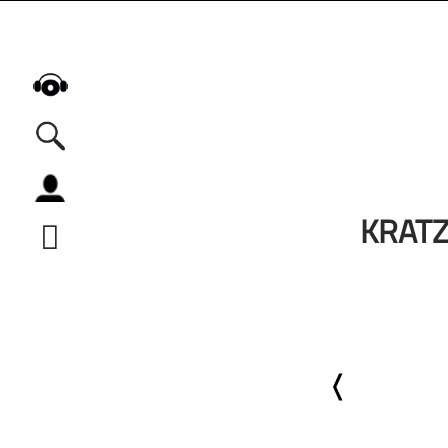
Alle Podcasts
KRATZ
Automobil
Bildung
Business
Comedy
Essen & Trinken
Familie & Elternschaft
Fiktion
Freizeit