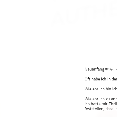
Geschichte
Gesellschaft
Gesellschaft & Kultur
Gesundheit & Fitness
Haustiere
Heim & Garten
Hobbys & Interessen
Immobilien
Karriere
Neuanfang #144 – 
Kinder & Familie
Oft habe ich in d
Kunst & Unterhaltung
Musik
Wie ehrlich bin ic
Nachrichten
Wie ehrlich zu an
Persönliche Finanzen
Ich hatte mir Ehrl
feststellen, dass
Politik & Regierung