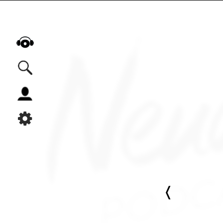
Alle Podcasts
Automobil
Bildung
Business
Comedy
Essen & Trinken
Familie & Elternschaft
Fiktion
Freizeit