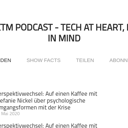
TM PODCAST - TECH AT HEART, 
IN MIND
ODEN
SHOW FACTS
TEILEN
ABONN
erspektivwechsel: Auf einen Kaffee mit
tefanie Nickel über psychologische
mgangsformen mit der Krise
 Mai 2020
 Psychologie, Kommunikation, Hamsterkäufe, Medien und Wandel D
M Podcast Spezial-Serie, die etwas kürzer ist als normal und im
erspektivwechsel: Auf einen Kaffee mit