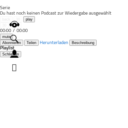
Serie
Du hast noch keinen Podcast zur Wiedergabe ausgewählt
back
30
play
30
next
00:00
/
00:00
mute
Abonnieren
Teilen
Herunterladen
Beschreibung
Playlist
Schließen
Alle Podcasts
Automobil
Bildung
Business
Comedy
Essen & Trinken
Familie & Elternschaft
Fiktion
Freizeit