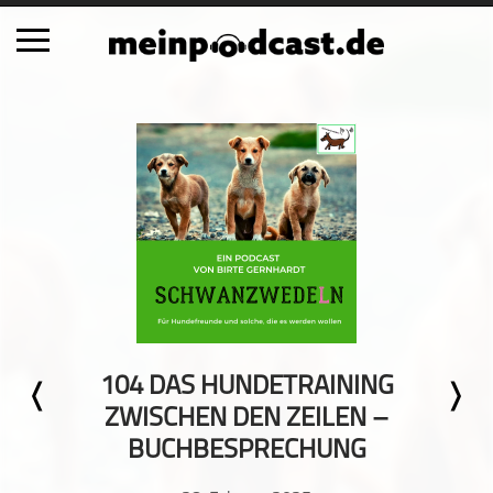
Schließen
Alle Podcasts
Automobil
Bildung
Business
Comedy
Essen & Trinken
Familie & Elternschaft
104 DAS HUNDETRAINING
Fiktion
ZWISCHEN DEN ZEILEN –
Freizeit
BUCHBESPRECHUNG
Geschichte
Gesellschaft