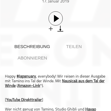
17. Januar 2019
Gesellschaft & Kultur
Gesundheit & Fitness
Haustiere
Heim & Garten
Hobbys & Interessen
Immobilien
BESCHREIBUNG
TEILEN
Karriere
Kinder & Familie
ABONNIEREN
Kunst & Unterhaltung
Musik
Happy
#Japanuary
, everybody! Wir reisen in dieser Ausgabe
Nachrichten
mit Tamino ins Tal der Winde. Mit
Nausicaä aus dem Tal der
Persönliche Finanzen
Winde
(
Amazon-Link
*).
Politik & Regierung
[
YouTube Direkttrailer
Recht, Regierung & Politik
]
Reisen
Wer nicht genug von Tamino, Studio Ghibli und
Hayao