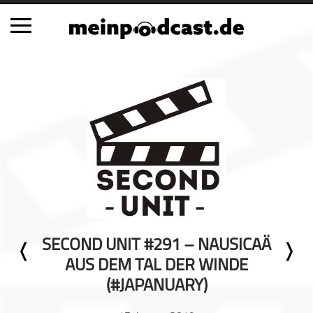
Schließen
Alle Podcasts
Automobil
Bildung
Business
Comedy
Essen & Trinken
Familie & Elternschaft
SECOND UNIT #291 – NAUSICAÄ
Fiktion
AUS DEM TAL DER WINDE
Freizeit
(#JAPANUARY)
Geschichte
Gesellschaft