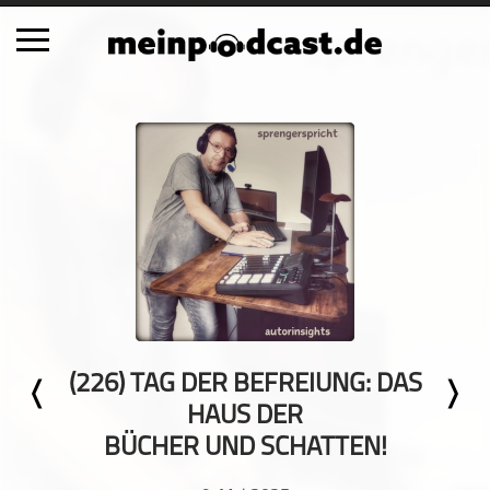
Schließen
Alle Podcasts
Automobil
Bildung
Business
Comedy
Essen & Trinken
Familie & Elternschaft
(226) TAG DER BEFREIUNG: DAS
Fiktion
HAUS DER
Freizeit
BÜCHER UND SCHATTEN!
Geschichte
Gesellschaft