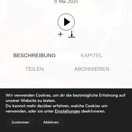
9. Mai 2025
Gesellschaft & Kultur
Gesundheit & Fitness
Haustiere
Heim & Garten
Hobbys & Interessen
Immobilien
BESCHREIBUNG
KAPITEL
Karriere
Kinder & Familie
TEILEN
ABONNIEREN
Kunst & Unterhaltung
Musik
Christian Hardinghaus,
Stephanie Jana und Kai
Nachrichten
Wir verwenden Cookies, um dir die bestmögliche Erfahrung auf
Meyer über das Kriegsende in Europa, Diktatoren
unserer Website zu bieten.
Persönliche Finanzen
und Despoten, Freiheit und Fantasie.
Du kannst mehr darüber erfahren, welche Cookies wir
Politik & Regierung
verwenden, oder sie unter
Einstellungen
deaktivieren.
Recht, Regierung & Politik
Zustimmen
Ablehnen
sprengerspricht autorinsights ist ja tatsächlich alles andere
Reisen
als ein klassischer Bücherpodcast, das sagt Host Christian