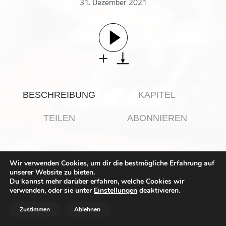
31. Dezember 2021
Gesellschaft & Kultur
Gesundheit & Fitness
Haustiere
Heim & Garten
Hobbys & Interessen
Immobilien
BESCHREIBUNG
KAPITEL
Karriere
Kinder & Familie
TEILEN
ABONNIEREN
Kunst & Unterhaltung
Musik
Daniel Dettling und die Thrillerautorin: Prosit und
Nachrichten
Wir verwenden Cookies, um dir die bestmögliche Erfahrung auf
Parties, Perspektiven und Podcasts!
unserer Website zu bieten.
Persönliche Finanzen
Du kannst mehr darüber erfahren, welche Cookies wir
Politik & Regierung
verwenden, oder sie unter
Einstellungen
deaktivieren.
Klassisch ist diese Ausgabe von sprengerspricht
Recht, Regierung & Politik
#books&sports, die an Silvester online geht aus vielerlei
Zustimmen
Ablehnen
Gründen nicht. Auch, wenn das bekannte Special-Intro
Reisen