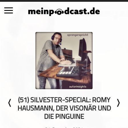
Schließen
Alle Podcasts
Automobil
Bildung
Business
Comedy
Essen & Trinken
Familie & Elternschaft
(51) SILVESTER-SPECIAL: ROMY
Fiktion
HAUSMANN, DER VISONÄR UND
Freizeit
DIE PINGUINE
Geschichte
Gesellschaft