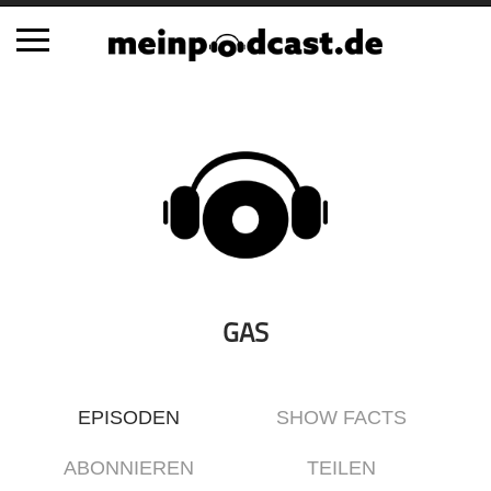
Schließen
Alle Podcasts
Automobil
Bildung
Business
Comedy
Essen & Trinken
GAS
Familie & Elternschaft
Fiktion
EPISODEN
SHOW FACTS
Freizeit
Geschichte
ABONNIEREN
TEILEN
Gesellschaft