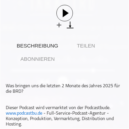
Gesellschaft & Kultur
Gesundheit & Fitness
Haustiere
Heim & Garten
Hobbys & Interessen
BESCHREIBUNG
TEILEN
Immobilien
Karriere
ABONNIEREN
Kinder & Familie
Kunst & Unterhaltung
Musik
Was bringen uns die letzten 2 Monate des Jahres 2025 für
Nachrichten
die BRD?
Persönliche Finanzen
Dieser Podcast wird vermarktet von der Podcastbude.
Politik & Regierung
www.podcastbu.de
- Full-Service-Podcast-Agentur -
Recht, Regierung & Politik
Konzeption, Produktion, Vermarktung, Distribution und
Hosting.
Reisen