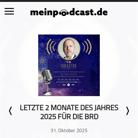
Schließen
Alle Podcasts
Automobil
Bildung
Business
Comedy
Essen & Trinken
Familie & Elternschaft
LETZTE 2 MONATE DES JAHRES
Fiktion
2025 FÜR DIE BRD
Freizeit
Geschichte
31. Oktober 2025
Gesellschaft