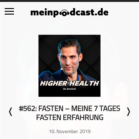
Schließen
Alle Podcasts
Automobil
Bildung
Business
Comedy
Essen & Trinken
Familie & Elternschaft
#562: FASTEN – MEINE 7 TAGES
Fiktion
FASTEN ERFAHRUNG
Freizeit
Geschichte
10. November 2019
Gesellschaft