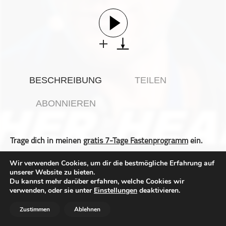
Gesellschaft & Kultur
Gesundheit & Fitness
Haustiere
Heim & Garten
Hobbys & Interessen
BESCHREIBUNG
TEILEN
Immobilien
Karriere
ABONNIEREN
Kinder & Familie
Kunst & Unterhaltung
Trage dich in meinen
gratis 7-Tage Fastenprogramm
ein.
Musik
Nachrichten
In dieser Episode erfährst warum ich gefastet habe, wie ich
Wir verwenden Cookies, um dir die bestmögliche Erfahrung auf
gefastet habe und mein Fasten Geschenk an dich, erfährst
unserer Website zu bieten.
Persönliche Finanzen
du in dieser Episode.
Du kannst mehr darüber erfahren, welche Cookies wir
Politik & Regierung
verwenden, oder sie unter
Einstellungen
deaktivieren.
Top Empfehlungen aus der Episode:
Recht, Regierung & Politik
Anja Wagner -
All Senses
Zustimmen
Ablehnen
Barbara Steppeler -
Arooga
Reisen