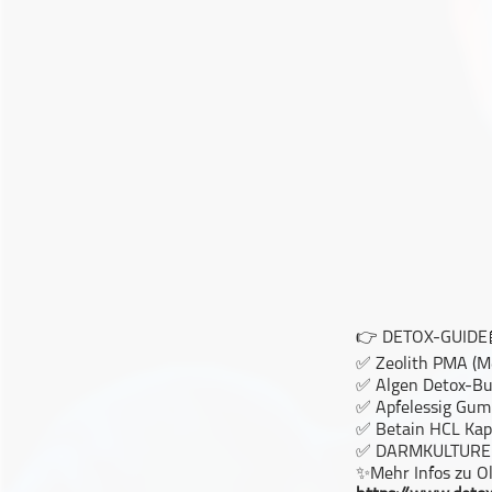
Geschichte
Gesellschaft
Gesellschaft & Kultur
Gesundheit & Fitness
Haustiere
Heim & Garten
Hobbys & Interessen
Immobilien
Karriere
Kinder & Familie
Kunst & Unterhaltung
👉 DETOX-GUIDE
✅ Zeolith PMA (Me
Musik
✅ Algen Detox-Bu
Nachrichten
✅ Apfelessig Gu
✅ Betain HCL Kap
Persönliche Finanzen
✅ DARMKULTURE
Politik & Regierung
✨Mehr Infos zu Ol