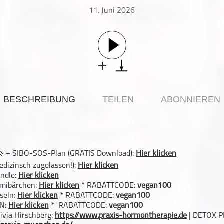
11. Juni 2026
BESCHREIBUNG
TEILEN
ABONNIEREN
+ SIBO-SOS-Plan (GRATIS Download):
Hier klicken
dizinsch zugelassen!):
Hier klicken
ndle:
Hier klicken
mmibärchen:
Hier klicken
* RABATTCODE:
vegan100
seln:
Hier klicken
* RABATTCODE:
vegan100
N:
Hier klicken
* RABATTCODE:
vegan100
ivia Hirschberg:
https://www.praxis-hormontherapie.de
| DETOX P