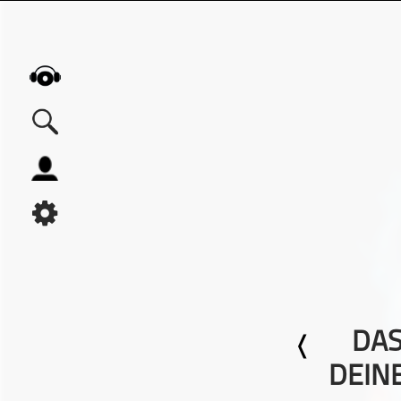
Alle Podcasts
Automobil
Bildung
Business
Comedy
Essen & Trinken
DAS
Familie & Elternschaft
Fiktion
DEINE
Freizeit