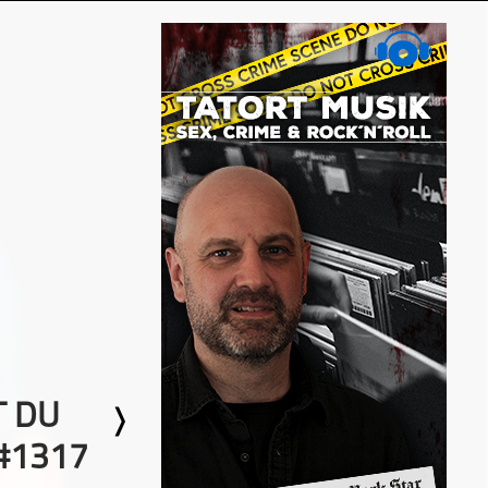
T DU
 #1317