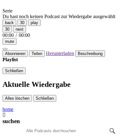
Serie
Du hast noch keinen Podcast zur Wiedergabe ausgewählt
back
30
play
30
next
00:00
/
00:00
mute
Herunterladen
Abonnieren
Teilen
Beschreibung
Playlist
Schließen
Aktuelle Wiedergabe
Alles löschen
Schließen
home
suchen