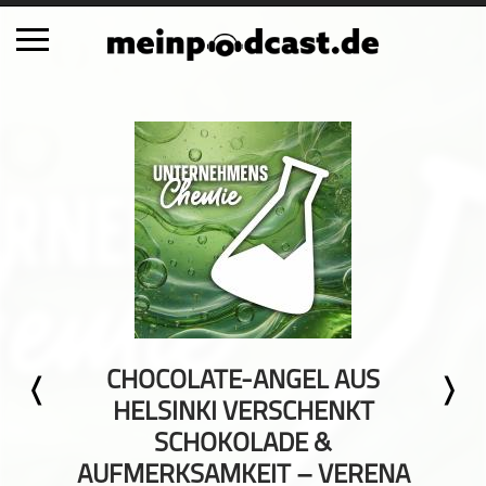
Schließen
Alle Podcasts
Automobil
Bildung
Business
Comedy
Essen & Trinken
Familie & Elternschaft
CHOCOLATE-ANGEL AUS
Fiktion
HELSINKI VERSCHENKT
Freizeit
SCHOKOLADE &
Geschichte
AUFMERKSAMKEIT – VERENA
Gesellschaft