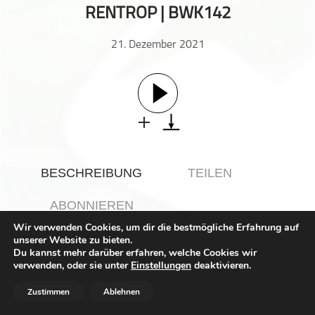
RENTROP | BWK142
Gesellschaft & Kultur
Gesundheit & Fitness
21. Dezember 2021
Haustiere
Heim & Garten
Hobbys & Interessen
Immobilien
Karriere
Kinder & Familie
BESCHREIBUNG
TEILEN
Kunst & Unterhaltung
Musik
ABONNIEREN
Nachrichten
Wir verwenden Cookies, um dir die bestmögliche Erfahrung auf
unserer Website zu bieten.
Persönliche Finanzen
Du kannst mehr darüber erfahren, welche Cookies wir
Als Chocolate-Angel verschenkt Verena nicht nur
Politik & Regierung
verwenden, oder sie unter
Einstellungen
deaktivieren.
Schokolade, sondern vor allem Aufmerksamkeit! So sorgt
Recht, Regierung & Politik
sie fÃ¼r ein tolles Arbeitsklima und schafft dauerhafte
Zustimmen
Ablehnen
Verbindungen zwischen Menschen.
Reisen