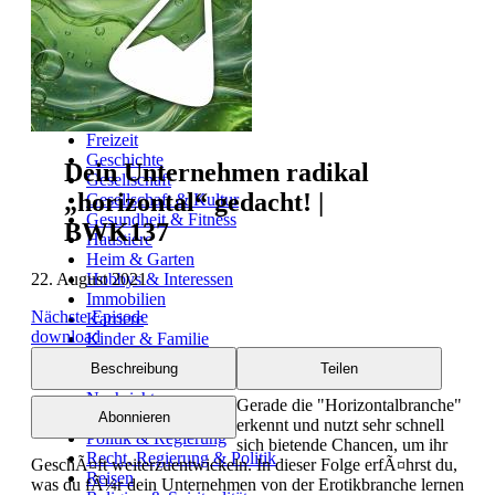
Automobil
Bildung
Business
Comedy
Essen & Trinken
Familie & Elternschaft
Fiktion
Freizeit
Geschichte
Dein Unternehmen radikal
Gesellschaft
„horizontal“ gedacht! |
Gesellschaft & Kultur
Gesundheit & Fitness
BWK137
Haustiere
Heim & Garten
22. August 2021
Hobbys & Interessen
Immobilien
Nächste Episode
Karriere
download
Kinder & Familie
Kunst & Unterhaltung
Beschreibung
Teilen
Musik
Nachrichten
Gerade die "Horizontalbranche"
Persönliche Finanzen
Abonnieren
erkennt und nutzt sehr schnell
Politik & Regierung
sich bietende Chancen, um ihr
Recht, Regierung & Politik
GeschÃ¤ft weiterzuentwickeln. In dieser Folge erfÃ¤hrst du,
Reisen
was du fÃ¼r dein Unternehmen von der Erotikbranche lernen