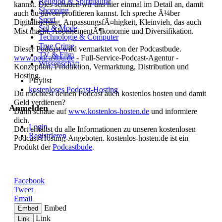
Religion & Spiritualität
kannst. Dies schauen wir uns hier einmal im Detail an, damit
Shopping
auch du davon profitieren kannst. Ich spreche Ã¼ber
Sport
Digitalisierung, AnpassungsfÃ¤higkeit, Kleinvieh, das auch
Stil & Mode
Mist macht, AbonnementÃ¶konomie und Diversifikation.
Technologie & Computer
True Crime
Dieser Podcast wird vermarktet von der Podcastbude.
TV & Film
www.podcastbu.de
- Full-Service-Podcast-Agentur -
Wissenschaft
Konzeption, Produktion, Vermarktung, Distribution und
Hosting.
Playlist
kostenloses Podcast-Hosting
Du möchtest deinen Podcast auch kostenlos hosten und damit
Geld verdienen?
Anmelden
Dann schaue auf
www.kostenlos-hosten.de
und informiere
dich.
Login
Dort erhältst du alle Informationen zu unseren kostenlosen
Registrieren
Podcast-Hosting-Angeboten. kostenlos-hosten.de ist ein
Produkt der
Podcastbude
.
Cookies Einstellung
Facebook
Tweet
Email
Embed
Embed
Link
Link