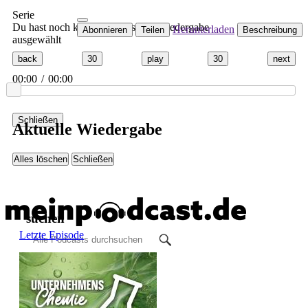
Serie
Du hast noch keinen Podcast zur Wiedergabe
Herunterladen
Abonnieren
Teilen
Beschreibung
ausgewählt
back
30
play
30
next
00:00
/
00:00
Schließen
Aktuelle Wiedergabe
Alles löschen
Schließen
suchen
Letzte Episode
anzeigen
Alle Podcasts