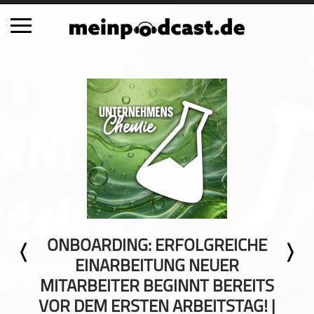
Schließen
Alle Podcasts
Automobil
Bildung
Business
Comedy
Essen & Trinken
Familie & Elternschaft
ONBOARDING: ERFOLGREICHE
Fiktion
EINARBEITUNG NEUER
Freizeit
MITARBEITER BEGINNT BEREITS
Geschichte
VOR DEM ERSTEN ARBEITSTAG! |
Gesellschaft