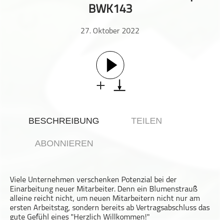
BWK143
Gesellschaft & Kultur
Gesundheit & Fitness
27. Oktober 2022
Haustiere
Heim & Garten
Hobbys & Interessen
Immobilien
Karriere
Kinder & Familie
BESCHREIBUNG
TEILEN
Kunst & Unterhaltung
Musik
ABONNIEREN
Nachrichten
Persönliche Finanzen
Viele Unternehmen verschenken Potenzial bei der
Politik & Regierung
Einarbeitung neuer Mitarbeiter. Denn ein Blumenstrauß
Recht, Regierung & Politik
alleine reicht nicht, um neuen Mitarbeitern nicht nur am
ersten Arbeitstag, sondern bereits ab Vertragsabschluss das
Reisen
gute Gefühl eines "Herzlich Willkommen!"