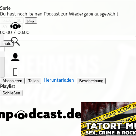
Serie
Du hast noch keinen Podcast zur Wiedergabe ausgewählt
back
30
play
30
next
00:00
/
00:00
mute
Alle Podcasts
Automobil
Bildung
Herunterladen
Abonnieren
Teilen
Beschreibung
Playlist
Business
Schließen
Comedy
Essen & Trinken
Familie & Elternschaft
Fiktion
Freizeit