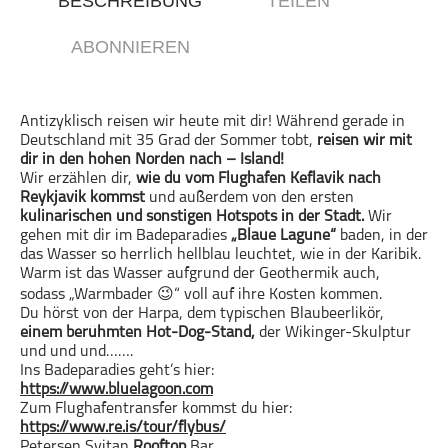
BESCHREIBUNG
TEILEN
Gesellschaft & Kultur
ABONNIEREN
Gesundheit & Fitness
Haustiere
Heim & Garten
Antizyklisch reisen wir heute mit dir! Während gerade in
Deutschland mit 35 Grad der Sommer tobt,
reisen wir mit
Hobbys & Interessen
dir in den hohen Norden nach – Island!
Immobilien
Wir erzählen dir,
wie du vom Flughafen Keflavik nach
Reykjavik kommst
und außerdem von den ersten
Karriere
kulinarischen und sonstigen Hotspots in der Stadt.
Wir
Kinder & Familie
gehen mit dir im Badeparadies
„Blaue Lagune“
baden, in der
das Wasser so herrlich hellblau leuchtet, wie in der Karibik.
Kunst & Unterhaltung
Warm ist das Wasser aufgrund der Geothermik auch,
Musik
sodass „Warmbader 😉“ voll auf ihre Kosten kommen.
Du hörst von der Harpa, dem typischen Blaubeerlikör,
Nachrichten
einem berühmten Hot-Dog-Stand,
der Wikinger-Skulptur
Persönliche Finanzen
und und und…….
Ins Badeparadies geht’s hier:
Politik & Regierung
https://www.bluelagoon.com
Recht, Regierung & Politik
Zum Flughafentransfer kommst du hier:
https://www.re.is/tour/flybus/
Reisen
Petersen Svitan
Rooftop
Bar