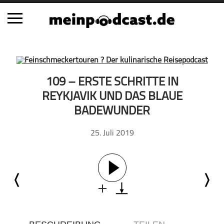
Schließen
Alle Podcasts
109 – ERSTE SCHRITTE IN
Automobil
REYKJAVIK UND DAS BLAUE
Bildung
BADEWUNDER
Business
25. Juli 2019
Comedy
Essen & Trinken
Familie & Elternschaft
Fiktion
Freizeit
Geschichte
Gesellschaft