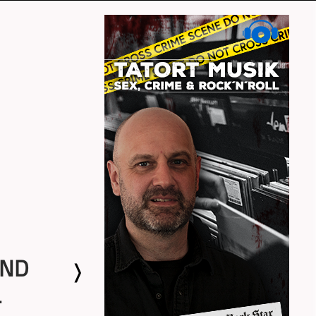
UND
L