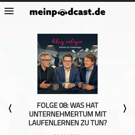
Schließen
Alle Podcasts
Automobil
Bildung
Business
Comedy
Essen & Trinken
Familie & Elternschaft
FOLGE 08: WAS HAT
Fiktion
UNTERNEHMERTUM MIT
Freizeit
LAUFENLERNEN ZU TUN?
Geschichte
Gesellschaft