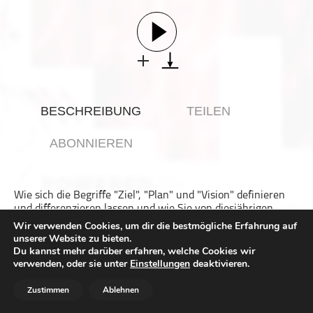
Gesellschaft & Kultur
Gesundheit & Fitness
Haustiere
Heim & Garten
Hobbys & Interessen
BESCHREIBUNG
TEILEN
Immobilien
Karriere
ABONNIEREN
Kinder & Familie
Kunst & Unterhaltung
Wie sich die Begriffe "Ziel", "Plan" und "Vision" definieren
Musik
und differenzieren lassen und wie Sie von diesjährigen
Nachrichten
Team Ziele Challenge profitieren können – darum geht es in
Wir verwenden Cookies, um dir die bestmögliche Erfahrung auf
Episode 214.
unserer Website zu bieten.
Persönliche Finanzen
Du kannst mehr darüber erfahren, welche Cookies wir
----------------------------------------------------------
Politik & Regierung
verwenden, oder sie unter
Einstellungen
deaktivieren.
-
Recht, Regierung & Politik
Zustimmen
Ablehnen
Lesen Sie den kompletten Beitrag:
214 Team Ziele
Reisen