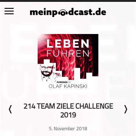
Schließen
Alle Podcasts
Automobil
Bildung
Business
Comedy
Essen & Trinken
Familie & Elternschaft
214 TEAM ZIELE CHALLENGE
Fiktion
2019
Freizeit
Geschichte
5. November 2018
Gesellschaft