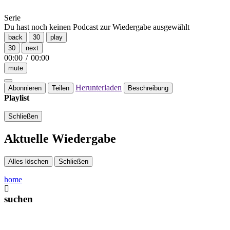
Serie
Du hast noch keinen Podcast zur Wiedergabe ausgewählt
back
30
play
30
next
00:00
/
00:00
mute
Herunterladen
Abonnieren
Teilen
Beschreibung
Playlist
Schließen
Aktuelle Wiedergabe
Alles löschen
Schließen
home
suchen