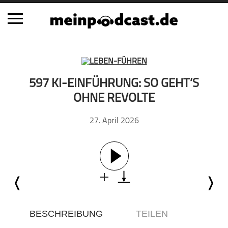
Schließen
Alle Podcasts
597 KI-EINFÜHRUNG: SO GEHT’S
Automobil
OHNE REVOLTE
Bildung
27. April 2026
Business
Comedy
Essen & Trinken
Familie & Elternschaft
Fiktion
Freizeit
Geschichte
BESCHREIBUNG
TEILEN
Gesellschaft