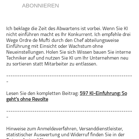
ABONNIEREN
Gesellschaft & Kultur
Gesundheit & Fitness
Haustiere
Ich beklage die Zeit des Abwartens ist vorbei. Wenn Sie KI
nicht einführen macht es Ihr Konkurrent. Ich empfehle drei
Heim & Garten
Wege Ordre de Mufti durch den Chef abteilungsweise
Hobbys & Interessen
Einführung mit Einsicht oder Wachstum ohne
Neueinstellungen. Holen Sie sich Wissen bauen Sie interne
Immobilien
Techniker auf und nutzen Sie KI um Ihr Unternehmen neu
Karriere
zu sortieren statt Mitarbeiter zu entlassen.
Kinder & Familie
----------------------------------------------------------
Kunst & Unterhaltung
-
Musik
Lesen Sie den kompletten Beitrag:
597 KI-Einführung: So
Nachrichten
geht’s ohne Revolte
Persönliche Finanzen
----------------------------------------------------------
Politik & Regierung
-
Recht, Regierung & Politik
Hinweise zum Anmeldeverfahren, Versanddienstleister,
Reisen
statistischer Auswertung und Widerruf finden Sie in der