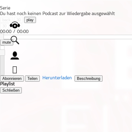
Serie
Du hast noch keinen Podcast zur Wiedergabe ausgewählt
back
30
play
30
next
00:00
/
00:00
mute
Alle Podcasts
Automobil
Bildung
Herunterladen
Abonnieren
Teilen
Beschreibung
Playlist
Business
Schließen
Comedy
Essen & Trinken
Familie & Elternschaft
Fiktion
Freizeit