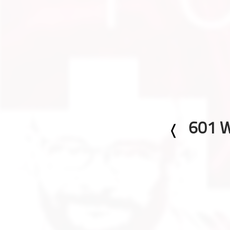
Geschichte
Gesellschaft
Gesellschaft & Kultur
Gesundheit & Fitness
Haustiere
Heim & Garten
Hobbys & Interessen
Immobilien
601 
Karriere
Kinder & Familie
Kunst & Unterhaltung
Musik
Nachrichten
Persönliche Finanzen
Politik & Regierung