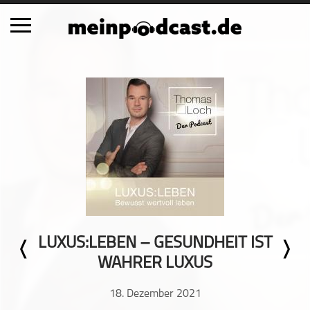
Schließen
Alle Podcasts
Automobil
Bildung
Business
Comedy
Essen & Trinken
Familie & Elternschaft
LUXUS:LEBEN – GESUNDHEIT IST
Fiktion
WAHRER LUXUS
Freizeit
Geschichte
18. Dezember 2021
Gesellschaft