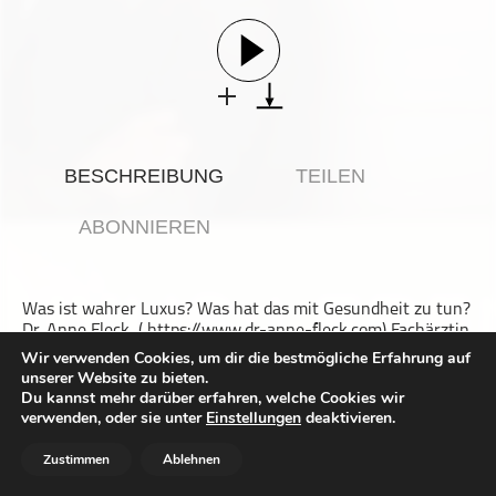
Gesellschaft & Kultur
Gesundheit & Fitness
Haustiere
Heim & Garten
Hobbys & Interessen
BESCHREIBUNG
TEILEN
Immobilien
Karriere
ABONNIEREN
Kinder & Familie
Kunst & Unterhaltung
Was ist wahrer Luxus? Was hat das mit Gesundheit zu tun?
Musik
Dr. Anne Fleck, ( https://www.dr-anne-fleck.com) Fachärztin
Nachrichten
für Innere Medizin und Rheumatologie, auch bekannt als
Wir verwenden Cookies, um dir die bestmögliche Erfahrung auf
“Doc Fleck”, ist eine international renommierte Expertin für
unserer Website zu bieten.
Persönliche Finanzen
Präventiv- und Ernährungsmedizin. Sie gilt als Pionierin der
Du kannst mehr darüber erfahren, welche Cookies wir
Ganzheitsmedizin, die moderne Forschung und tradierte
Politik & Regierung
verwenden, oder sie unter
Einstellungen
deaktivieren.
Heilverfahren zu einer innovativen Methode vereint.
Recht, Regierung & Politik
Gesundheit ist für Sie wahrer Luxus. In ihrem Podcast “Dr.
Zustimmen
Ablehnen
Anne Fleck: Gesundheit und Ernährung” steht sie
Reisen