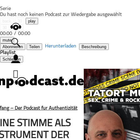
Serie
Du hast noch keinen Podcast zur Wiedergabe ausgewählt
back
30
play
30
next
00:00
/
00:00
mute
Herunterladen
Abonnieren
Teilen
Beschreibung
Playlist
Schließen
Alle Podcasts
Automobil
Bildung
Business
Comedy
Essen & Trinken
Familie & Elternschaft
INE STIMME ALS
Fiktion
NSTRUMENT DER
Freizeit