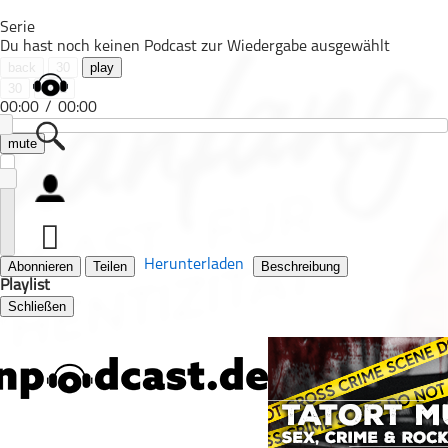
Serie
Du hast noch keinen Podcast zur Wiedergabe ausgewählt
back
30
play
30
next
00:00
/
00:00
mute
Alle Podcasts
Automobil
Bildung
Herunterladen
Abonnieren
Teilen
Beschreibung
Playlist
Business
Schließen
Comedy
Essen & Trinken
Familie & Elternschaft
Fiktion
Freizeit