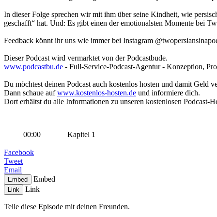
In dieser Folge sprechen wir mit ihm über seine Kindheit, wie persisc
geschafft“ hat. Und: Es gibt einen der emotionalsten Momente bei Two
Feedback könnt ihr uns wie immer bei Instagram @twopersiansinapod
Dieser Podcast wird vermarktet von der Podcastbude.
www.podcastbu.de
- Full-Service-Podcast-Agentur - Konzeption, Pro
Du möchtest deinen Podcast auch kostenlos hosten und damit Geld v
Dann schaue auf
www.kostenlos-hosten.de
und informiere dich.
Dort erhältst du alle Informationen zu unseren kostenlosen Podcast-H
00:00
Kapitel 1
Facebook
Tweet
Email
Embed
Embed
Link
Link
Teile diese Episode mit deinen Freunden.