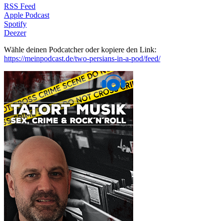
RSS Feed
Apple Podcast
Spotify
Deezer
Wähle deinen Podcatcher oder kopiere den Link:
https://meinpodcast.de/two-persians-in-a-pod/feed/