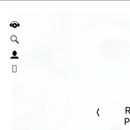
Alle Podcasts
Automobil
Bildung
Business
Comedy
Essen & Trinken
R
Familie & Elternschaft
Fiktion
P
Freizeit