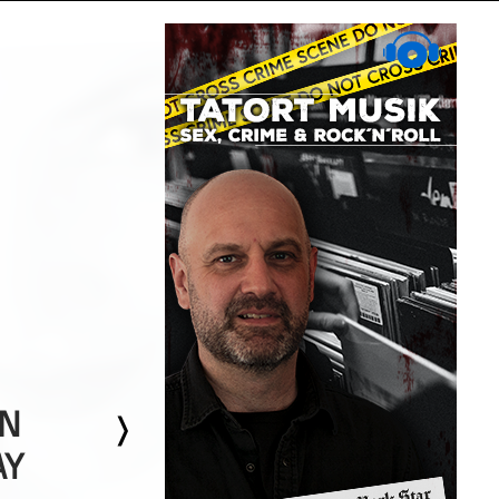
ON
AY