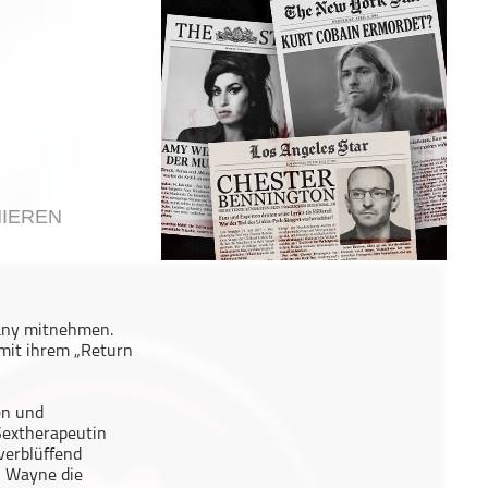
IEREN
fany mitnehmen.
mit ihrem „Return
en und
 Sextherapeutin
verblüffend
n Wayne die