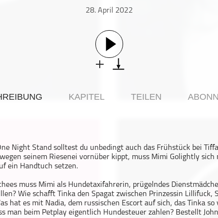
28. April 2022
HREIBUNG
KAPITEL
TEILEN
ABONN
ne Night Stand solltest du unbedingt auch das Frühstück bei Tif
egen seinem Riesenei vornüber kippt, muss Mimi Golightly sich 
auf ein Handtuch setzen.
chees muss Mimi als Hundetaxifahrerin, prügelndes Dienstmädch
llen? Wie schafft Tinka den Spagat zwischen Prinzessin Lillifuck,
s hat es mit Nadia, dem russischen Escort auf sich, das Tinka so 
ss man beim Petplay eigentlich Hundesteuer zahlen? Bestellt Joh