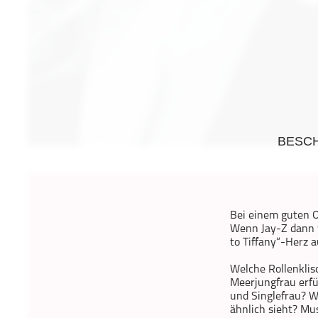
Geschichte
Gesellschaft
Gesellschaft & Kultur
Gesundheit & Fitness
Haustiere
Heim & Garten
Hobbys & Interessen
BESC
Immobilien
Karriere
Kinder & Familie
Bei einem guten O
Kunst & Unterhaltung
Wenn Jay-Z dann w
Musik
to Tiffany“-Herz 
Nachrichten
Welche Rollenklis
Persönliche Finanzen
Meerjungfrau erfü
und Singlefrau? Wa
Politik & Regierung
ähnlich sieht? Mu