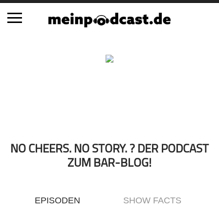
Schließen
Alle Podcasts
Automobil
Bildung
Business
Comedy
Essen & Trinken
NO CHEERS. NO STORY. ? DER PODCAST
Familie & Elternschaft
ZUM BAR-BLOG!
Fiktion
Freizeit
EPISODEN
SHOW FACTS
Geschichte
Gesellschaft