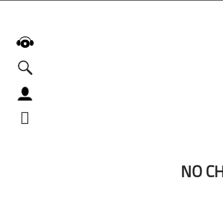
Alle Podcasts
Automobil
Bildung
Business
Comedy
NO CH
Essen & Trinken
Familie & Elternschaft
Fiktion
Freizeit