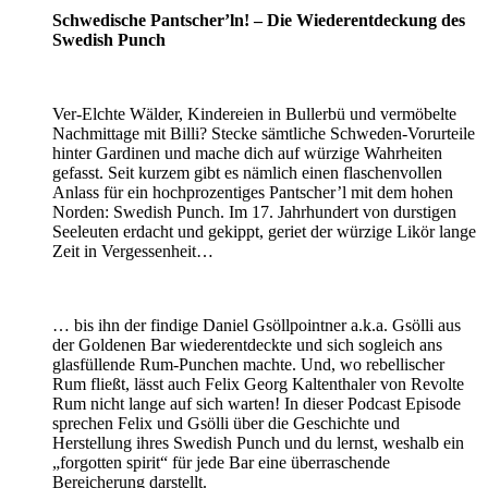
Schwedische Pantscher’ln! – Die Wiederentdeckung des
Swedish Punch
Ver-Elchte Wälder, Kindereien in Bullerbü und vermöbelte
Nachmittage mit Billi? Stecke sämtliche Schweden-Vorurteile
hinter Gardinen und mache dich auf würzige Wahrheiten
gefasst. Seit kurzem gibt es nämlich einen flaschenvollen
Anlass für ein hochprozentiges Pantscher’l mit dem hohen
Norden: Swedish Punch. Im 17. Jahrhundert von durstigen
Seeleuten erdacht und gekippt, geriet der würzige Likör lange
Zeit in Vergessenheit…
… bis ihn der findige Daniel Gsöllpointner a.k.a. Gsölli aus
der Goldenen Bar wiederentdeckte und sich sogleich ans
glasfüllende Rum-Punchen machte. Und, wo rebellischer
Rum fließt, lässt auch Felix Georg Kaltenthaler von Revolte
Rum nicht lange auf sich warten! In dieser Podcast Episode
sprechen Felix und Gsölli über die Geschichte und
Herstellung ihres Swedish Punch und du lernst, weshalb ein
„forgotten spirit“ für jede Bar eine überraschende
Bereicherung darstellt.