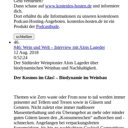
Geld verdienen?
Dann schaue auf
www.kostenlos-hosten.de
und informiere
dich.
Dort erhältst du alle Informationen zu unseren kostenlosen
Podcast-Hosting-Angeboten. kostenlos-hosten.de ist ein
Produkt der
Podcastbude
.
schließen
46.
#46: Wein und Welt – Interview mit Alois Lageder
12 Aug. 2018
0:52:24
Der Südtiroler Weinpionier Alois Lageder über
biodynamischen Weinbau und Nachhaltigkeit.
Der Kosmos im Glas! – Biodynamie im Weinbau
Themen wie Zero waste oder From nose to tail werden immer
präsenter auf Tellern und Tresen sowie in Gläsern und
Geistern. Nicht zuletzt eine immer maßlosere
Massentierhaltung und ein Überangebot an mehr oder minder
guten Gütern lassen den „Konsumenschen“ aufhorchen und -
schmecken. Angefangen bei verpackungsfreien
Supermärkten, bis hin zu nachhaltigen Cocktail-Competitions