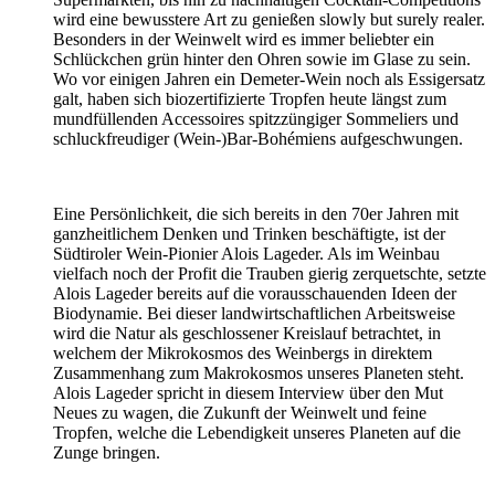
wird eine bewusstere Art zu genießen slowly but surely realer.
Besonders in der Weinwelt wird es immer beliebter ein
Schlückchen grün hinter den Ohren sowie im Glase zu sein.
Wo vor einigen Jahren ein Demeter-Wein noch als Essigersatz
galt, haben sich biozertifizierte Tropfen heute längst zum
mundfüllenden Accessoires spitzzüngiger Sommeliers und
schluckfreudiger (Wein-)Bar-Bohémiens aufgeschwungen.
Eine Persönlichkeit, die sich bereits in den 70er Jahren mit
ganzheitlichem Denken und Trinken beschäftigte, ist der
Südtiroler Wein-Pionier Alois Lageder. Als im Weinbau
vielfach noch der Profit die Trauben gierig zerquetschte, setzte
Alois Lageder bereits auf die vorausschauenden Ideen der
Biodynamie. Bei dieser landwirtschaftlichen Arbeitsweise
wird die Natur als geschlossener Kreislauf betrachtet, in
welchem der Mikrokosmos des Weinbergs in direktem
Zusammenhang zum Makrokosmos unseres Planeten steht.
Alois Lageder spricht in diesem Interview über den Mut
Neues zu wagen, die Zukunft der Weinwelt und feine
Tropfen, welche die Lebendigkeit unseres Planeten auf die
Zunge bringen.