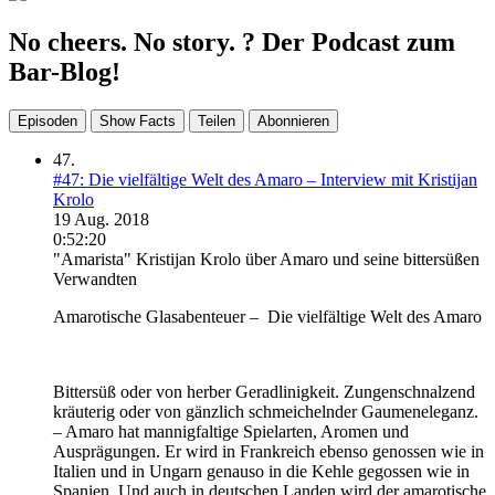
No cheers. No story. ? Der Podcast zum
Bar-Blog!
Episoden
Show Facts
Teilen
Abonnieren
47.
#47: Die vielfältige Welt des Amaro – Interview mit Kristijan
Krolo
19 Aug. 2018
0:52:20
"Amarista" Kristijan Krolo über Amaro und seine bittersüßen
Verwandten
Amarotische Glasabenteuer – Die vielfältige Welt des Amaro
Bittersüß oder von herber Geradlinigkeit. Zungenschnalzend
kräuterig oder von gänzlich schmeichelnder Gaumeneleganz.
– Amaro hat mannigfaltige Spielarten, Aromen und
Ausprägungen. Er wird in Frankreich ebenso genossen wie in
Italien und in Ungarn genauso in die Kehle gegossen wie in
Spanien. Und auch in deutschen Landen wird der amarotische