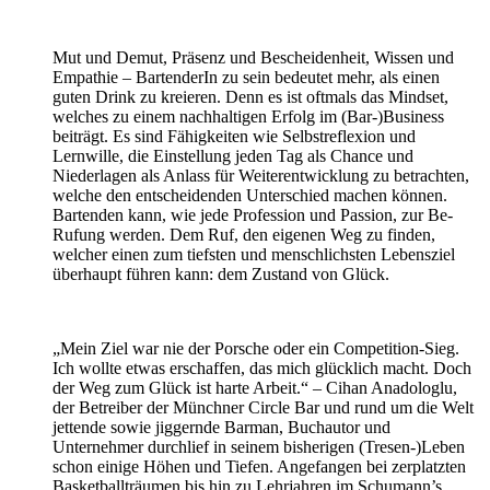
Mut und Demut, Präsenz und Bescheidenheit, Wissen und
Empathie – BartenderIn zu sein bedeutet mehr, als einen
guten Drink zu kreieren. Denn es ist oftmals das Mindset,
welches zu einem nachhaltigen Erfolg im (Bar-)Business
beiträgt. Es sind Fähigkeiten wie Selbstreflexion und
Lernwille, die Einstellung jeden Tag als Chance und
Niederlagen als Anlass für Weiterentwicklung zu betrachten,
welche den entscheidenden Unterschied machen können.
Bartenden kann, wie jede Profession und Passion, zur Be-
Rufung werden. Dem Ruf, den eigenen Weg zu finden,
welcher einen zum tiefsten und menschlichsten Lebensziel
überhaupt führen kann: dem Zustand von Glück.
„Mein Ziel war nie der Porsche oder ein Competition-Sieg.
Ich wollte etwas erschaffen, das mich glücklich macht. Doch
der Weg zum Glück ist harte Arbeit.“ – Cihan Anadologlu,
der Betreiber der Münchner Circle Bar und rund um die Welt
jettende sowie jiggernde Barman, Buchautor und
Unternehmer durchlief in seinem bisherigen (Tresen-)Leben
schon einige Höhen und Tiefen. Angefangen bei zerplatzten
Basketballträumen bis hin zu Lehrjahren im Schumann’s,