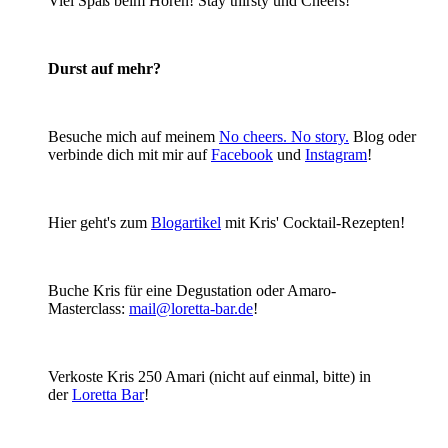
Viel Spaß beim Hören! Stay thirsty und Cheers!
Durst auf mehr?
Besuche mich auf meinem
No cheers. No story.
Blog oder
verbinde dich mit mir auf
Facebook
und
Instagram
!
Hier geht's zum
Blogartikel
mit Kris' Cocktail-Rezepten!
Buche Kris für eine Degustation oder Amaro-
Masterclass:
mail@loretta-bar.de
!
Verkoste Kris 250 Amari (nicht auf einmal, bitte) in
der
Loretta Bar
!