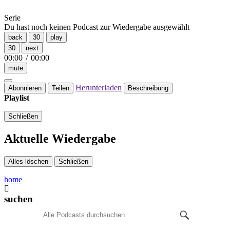
Serie
Du hast noch keinen Podcast zur Wiedergabe ausgewählt
back
30
play
30
next
00:00
/
00:00
mute
Herunterladen
Abonnieren
Teilen
Beschreibung
Playlist
Schließen
Aktuelle Wiedergabe
Alles löschen
Schließen
home
suchen